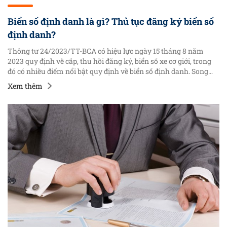
Biển số định danh là gì? Thủ tục đăng ký biển số
định danh?
Thông tư 24/2023/TT-BCA có hiệu lực ngày 15 tháng 8 năm
2023 quy định về cấp, thu hồi đăng ký, biển số xe cơ giới, trong
đó có nhiều điểm nổi bật quy định về biển số định danh. Song
hiện nay, nhiều bạn đọc vẫn chưa hiểu rõ quy định về biển số
Xem thêm
định danh là gì, thủ tục cấp, đăng ký biển số xe định danh ra sao.
Do vậy, chúng tôi sẽ cung cấp tới bạn đọc các thông tin về biển
số định danh thông qua bài viết dưới đây.