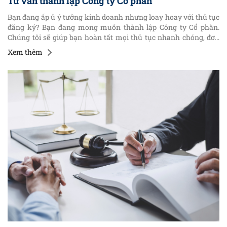
Tư vấn thành lập Công ty Cổ phần
Bạn đang ấp ủ ý tưởng kinh doanh nhưng loay hoay với thủ tục
đăng ký? Bạn đang mong muốn thành lập Công ty Cổ phần.
Chúng tôi sẽ giúp bạn hoàn tất mọi thủ tục nhanh chóng, đơn
giản và tiết kiệm. Từ việc chuẩn bị hồ sơ đến khi nhận được Giấy
Xem thêm
chứng nhận đăng ký doanh nghiệp, chúng tôi sẽ cung cấp cho
bạn dịch vụ đăng ký doanh nghiệp phù hợp, nhanh chóng và
tiết kiệm. Bài viết dưới đây sẽ cung cấp một số nội dung chi tiết
theo quy định pháp luật đối với thủ tục thành lập Công ty Cổ
phần.