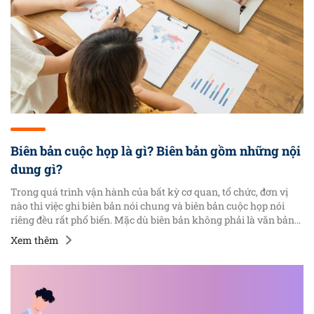
Biên bản cuộc họp là gì? Biên bản gồm những nội
dung gì?
Trong quá trình vận hành của bất kỳ cơ quan, tổ chức, đơn vị
nào thì việc ghi biên bản nói chung và biên bản cuộc họp nói
riêng đều rất phổ biến. Mặc dù biên bản không phải là văn bản
quy phạm pháp luật nhưng là một trong những văn bản thông
Xem thêm
dụng dùng để ghi lại nội dung tình tiết, sự việc diễn ra trong một
khoảng thời gian và tại một địa điểm nhất định. Xuất phát từ vai
trò quan trọng của biên bản như vậy, nhiều trường đại học đã
đưa nội dung soạn thảo biên bản và các văn bản thông dụng
khác thành môn học nhằm đào tạo kỹ năng cho sinh viên ngay